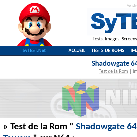
Vendr
Tests, Images, Screen
SyTEST.Net
ACCUEIL
TESTS DE ROMS
IM
Shadowgate 64,
Test de la Rom
|
I
» Test de la Rom "
Shadowgate 64, 