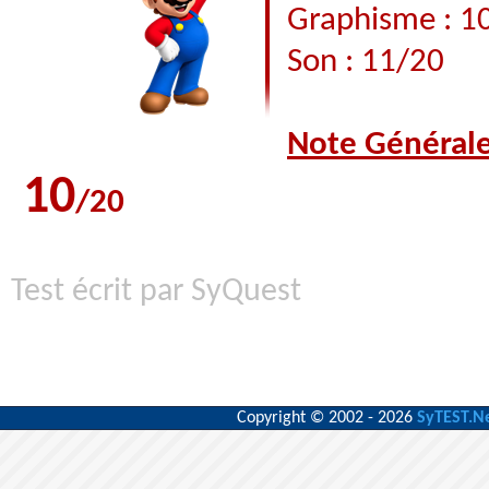
Graphisme : 1
Son : 11/20
Note Général
10
/20
Test écrit par SyQuest
Copyright © 2002 - 2026
SyTEST.N