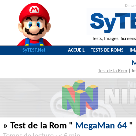
Diman
Tests, Images, Screen
SyTEST.Net
ACCUEIL
TESTS DE ROMS
IM
M
Test de la Rom
|
I
» Test de la Rom "
MegaMan 64
" 