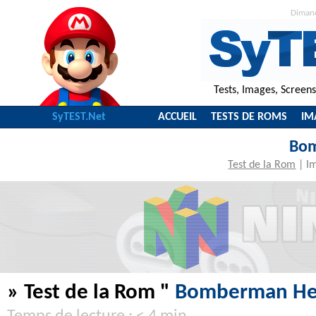
Diman
Tests, Images, Screen
SyTEST.Net
ACCUEIL
TESTS DE ROMS
IM
Bo
Test de la Rom
|
I
» Test de la Rom "
Bomberman He