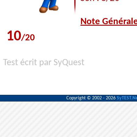
Note Général
10
/20
Test écrit par SyQuest
Copyright © 2002 - 2026
SyTEST.N