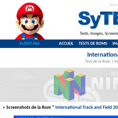
Vendr
Tests, Images, Screen
SyTEST.Net
ACCUEIL
TESTS DE ROMS
IM
Internation
Test de la Rom
|
I
» Screenshots de la Rom "
International Track and Field 2