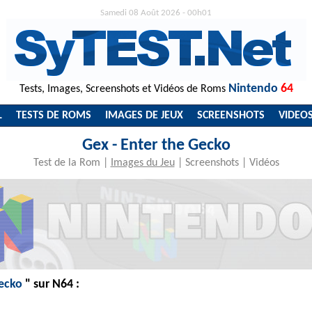
Samedi 08 Août 2026 - 00h01
Nintendo
64
Tests, Images, Screenshots et Vidéos de Roms
L
TESTS DE ROMS
IMAGES DE JEUX
SCREENSHOTS
VIDEO
Gex - Enter the Gecko
Test de la Rom
|
Images du Jeu
|
Screenshots
|
Vidéos
Gecko
" sur N64 :