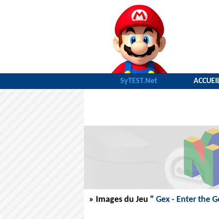
SyTEST.Net
ACCUEI
» Images du Jeu "
Gex - Enter the 