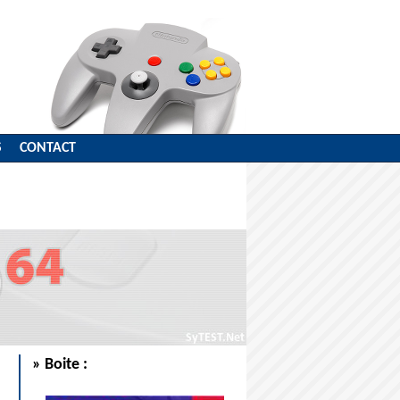
S
CONTACT
» Boite :