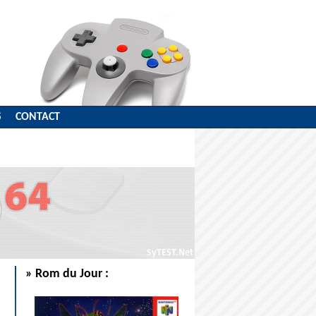
S
CONTACT
» Rom du Jour :