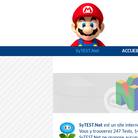
SyTEST.Net
ACCUEI
SyTEST.Net
est un site inter
Vous y trouverez
247 Tests
,
1
SyTEST.Net ne propose aucun