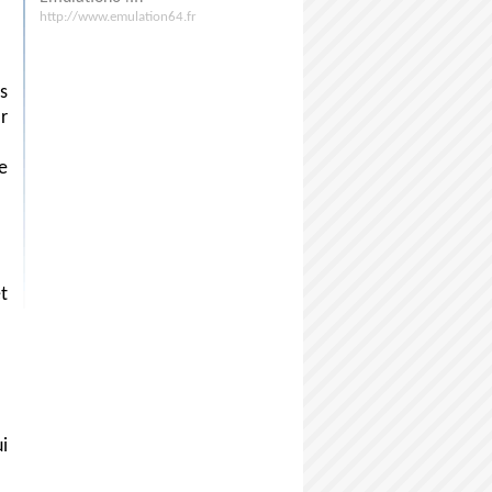
http://www.emulation64.fr
s
r
e
t
i