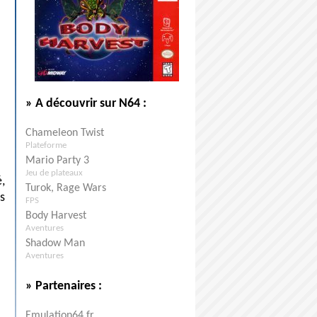
» A découvrir sur N64 :
Chameleon Twist
Plateforme
Mario Party 3
Jeu de plateaux
,
Turok, Rage Wars
s
FPS
Body Harvest
Aventures
Shadow Man
Aventures
» Partenaires :
Emulation64.fr