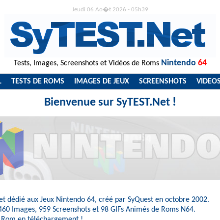
Jeudi 06 Ao�t 2026 - 05h39
Nintendo
64
Tests, Images, Screenshots et Vidéos de Roms
L
TESTS DE ROMS
IMAGES DE JEUX
SCREENSHOTS
VIDEO
Bienvenue sur SyTEST.Net !
net dédié aux Jeux Nintendo 64, créé par SyQuest en octobre 2002.
460 Images
,
959 Screenshots
et
98 GIFs Animés
de Roms N64.
 Rom en téléchargement !