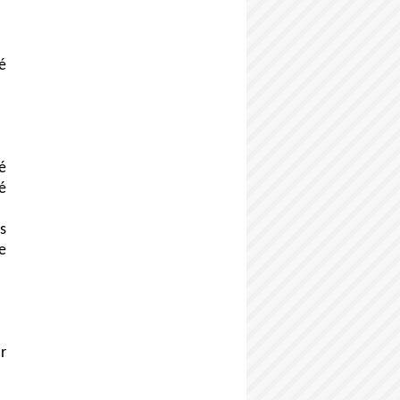
é
sé
é
rs
e
r