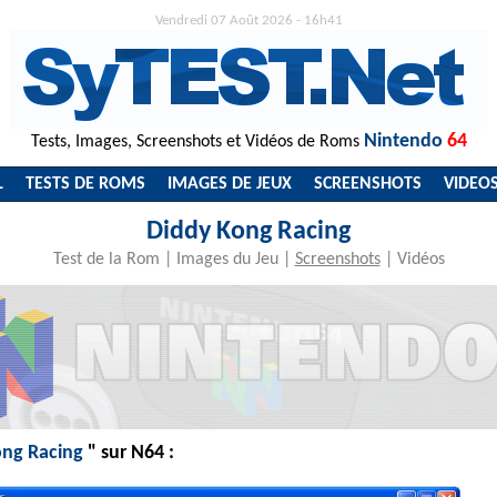
Vendredi 07 Août 2026 - 16h41
Nintendo
64
Tests, Images, Screenshots et Vidéos de Roms
L
TESTS DE ROMS
IMAGES DE JEUX
SCREENSHOTS
VIDEO
Diddy Kong Racing
Test de la Rom
|
Images du Jeu
|
Screenshots
|
Vidéos
ong Racing
" sur N64 :