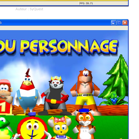
Auteur : SyQuest