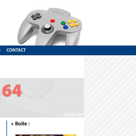
S
CONTACT
» Boite :