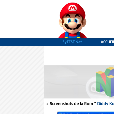
SyTEST.Net
ACCUEI
» Screenshots de la Rom "
Diddy K