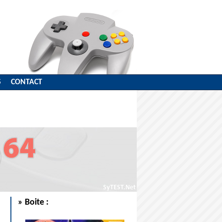
S
CONTACT
» Boite :