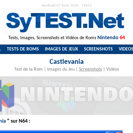
Vendredi 07 Août 2026 - 11h52
Nintendo
64
Tests, Images, Screenshots et Vidéos de Roms
L
TESTS DE ROMS
IMAGES DE JEUX
SCREENSHOTS
VIDEO
Castlevania
Test de la Rom
|
Images du Jeu
|
Screenshots
|
Vidéos
nia
" sur N64 :