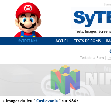
Same
Tests, Images, Screen
SyTEST.Net
ACCUEIL
TESTS DE ROMS
IM
Test de la Rom
|
I
» Images du Jeu "
Castlevania
" sur N64 :