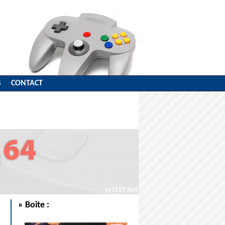
S
CONTACT
» Boite :