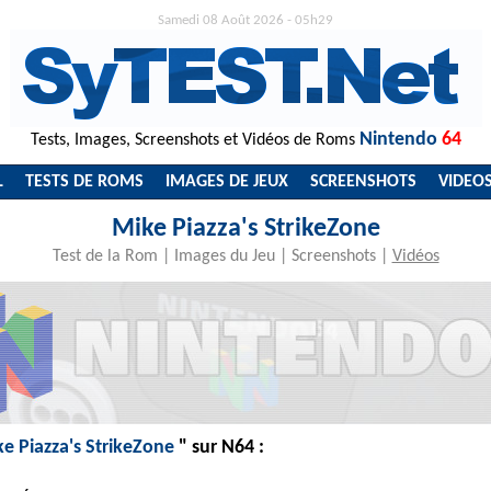
Samedi 08 Août 2026 - 05h29
Nintendo
64
Tests, Images, Screenshots et Vidéos de Roms
L
TESTS DE ROMS
IMAGES DE JEUX
SCREENSHOTS
VIDEO
Mike Piazza's StrikeZone
Test de la Rom
|
Images du Jeu
|
Screenshots
|
Vidéos
e Piazza's StrikeZone
" sur N64 :