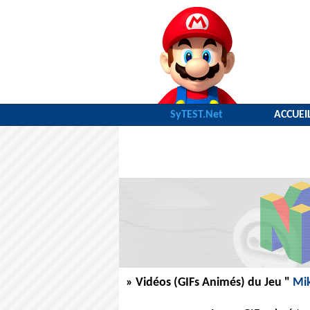
SyTEST.Net
ACCUEI
» Vidéos (GIFs Animés) du Jeu "
Mik